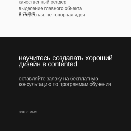
качественный рендер
выделение главного объекта
в сцене
интересная, не топорная идея
научитесь создавать хороший
дизайн в contented
оставляйте заявку на бесплатную
консультацию по программам обучения