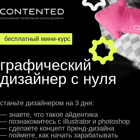
бесплатный мини-курс
графический
дизайнер с нуля
станьте дизайнером на 3 дня:
— знаете, что такое айдентика
— познакомитесь с illustrator и photoshop
— сделаете концепт бренд-дизайна
— поймете, как начать зарабатывать
в новой сфере
2 990 ₽
бесплатно
пройти тест