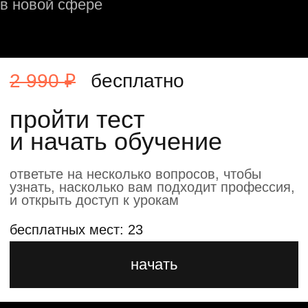
и начать обучение
ответьте на несколько вопросов, чтобы
узнать, насколько вам подходит профессия,
и открыть доступ к урокам
бесплатных мест: 23
начать
→
подходит новичкам
→
готовый кейс для портфолио
на behance
→
живое общение с экспертом
в дизайне
→
доступ к закрытому комьюнити
в telegram
→
4 полезных материала в подарок
→
бессрочный доступ
к материалам курса