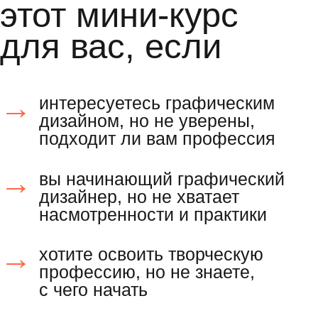
программа
мини-курса
графический дизайнер: чем
занимается и сколько
зарабатывает
практика
соберёте первый мудборд будущего
проекта в adobe illustrator.
подарок
гайд по профессии графического
дизайнера, чтобы узнать больше
о направлениях в этой сфере
и вдохновиться яркими работами.
айдентика: что это и в каких