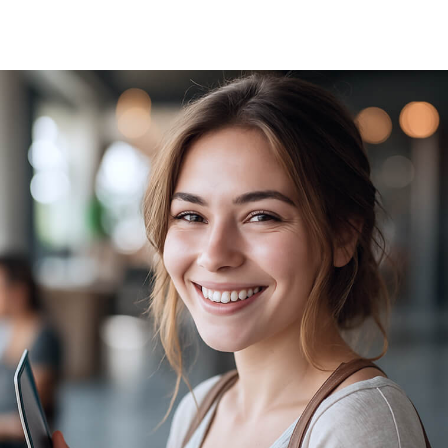
с аудиторией на языке визуала,
рассказывая о себе через логотипы,
упаковку продуктов, визитки.
графические дизайнеры помогают
им создать узнаваемый фирменный
стиль и привлекать клиентов
более 4200 вакансий
доступно для
графических дизайнеров
на hh.ru
i
75 000 ₽
зарплата начинающего
графического дизайнера