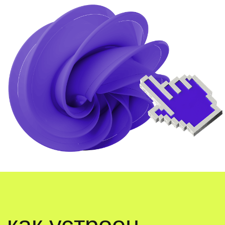
программах её делают
практика
создадите знаковую и шрифтовую часть
логотипа в illustrator.
подарок
словарик графического дизайнера,
чтобы говорить на профессиональном
языке с заказчиком и коллегами.
учимся
профессионально
общаться с заказчиками
практика
придумаете дизайн кофейной упаковки
и оформите кейс для портфолио
на behance.