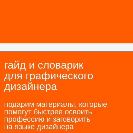
→
профессию, но не знаете,
с чего начать
как устроен
мини-курс