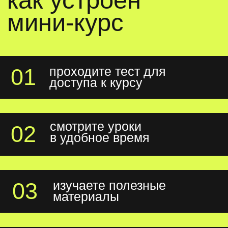
подарок
чек-лист «как зарабатывать удалённо
в 2025 году: лучшие биржи фриланса»
эксперт
юлия свобода
графический дизайнер
и иллюстратор. 8+ лет
в дизайне.
специализируется
на коммерческой
иллюстрации.
сделайте первые шаги
к новой профессии