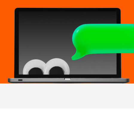
01
проходите тест для
доступа к курсу
смотрите уроки
02
в удобное время
03
изучаете полезные
материалы
04
закрепляете навыки
на практике