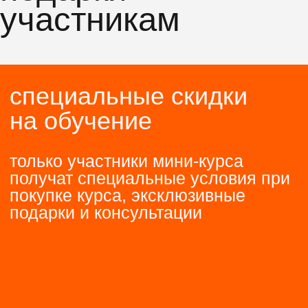
этот мини-курс
для вас, если
→
интересуетесь графическим
дизайном, но не уверены,
подходит ли вам профессия
→
вы начинающий графический
дизайнер, но не хватает
насмотренности и практики
хотите освоить творческую