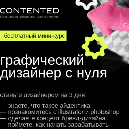
бесплатный мини-курс
графический
дизайнер с нуля
станьте дизайнером на 3 дня:
— знаете, что такое айдентика
— познакомитесь с illustrator и photoshop
— сделаете концепт бренд-дизайна
— поймете, как начать зарабатывать
в новой сфере
2 990 ₽
бесплатно
пройти тест