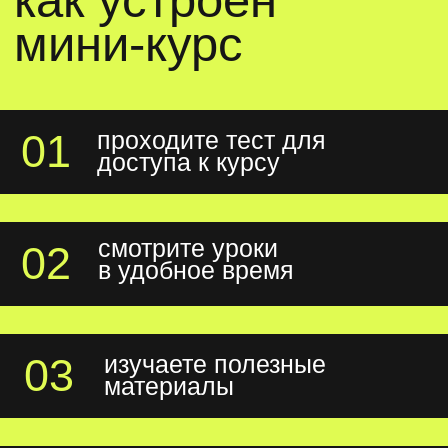
подарок
чек-лист «как зарабатывать удалённо
в 2025 году: лучшие биржи фриланса»
эксперт
юлия свобода
графический дизайнер
и иллюстратор. 8+ лет
в дизайне.
специализируется
на коммерческой
иллюстрации.
сделайте первые шаги
к новой профессии