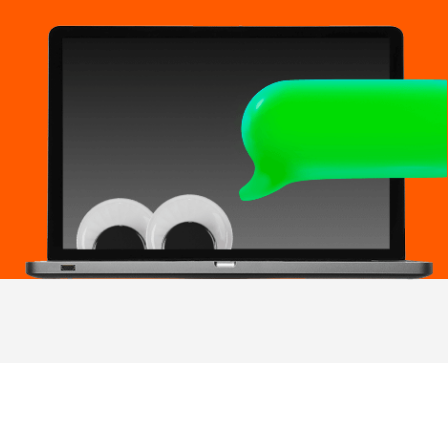
01
проходите тест для
доступа к курсу
смотрите уроки
02
в удобное время
03
изучаете полезные
материалы
04
закрепляете навыки
на практике