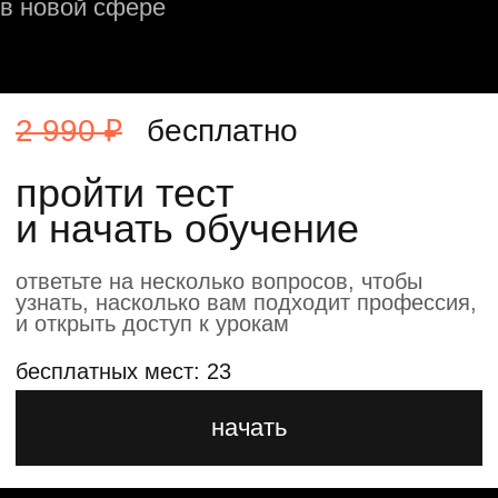
и начать обучение
ответьте на несколько вопросов, чтобы
узнать, насколько вам подходит профессия,
и открыть доступ к урокам
бесплатных мест: 23
начать
→
подходит новичкам
→
готовый кейс для портфолио
на behance
→
живое общение с экспертом
в дизайне
→
доступ к закрытому комьюнити
в telegram
→
4 полезных материала в подарок
→
бессрочный доступ
к материалам курса