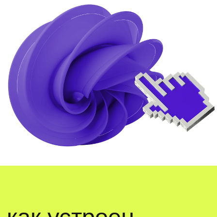
программах её делают
практика
создадите знаковую и шрифтовую часть
логотипа в illustrator.
подарок
словарик графического дизайнера,
чтобы говорить на профессиональном
языке с заказчиком и коллегами.
учимся
профессионально
общаться с заказчиками
практика
придумаете дизайн кофейной упаковки
и оформите кейс для портфолио
на behance.