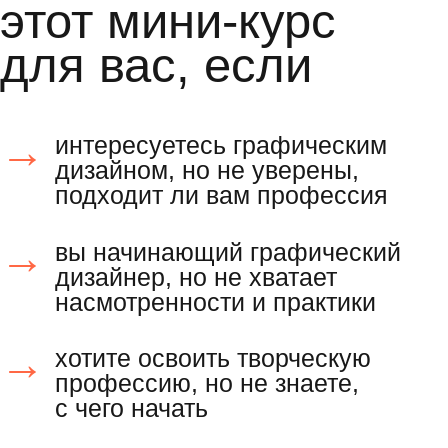
программа
мини-курса
графический дизайнер: чем
занимается и сколько
зарабатывает
практика
соберёте первый мудборд будущего
проекта в adobe illustrator.
подарок
гайд по профессии графического
дизайнера, чтобы узнать больше
о направлениях в этой сфере
и вдохновиться яркими работами.
айдентика: что это и в каких