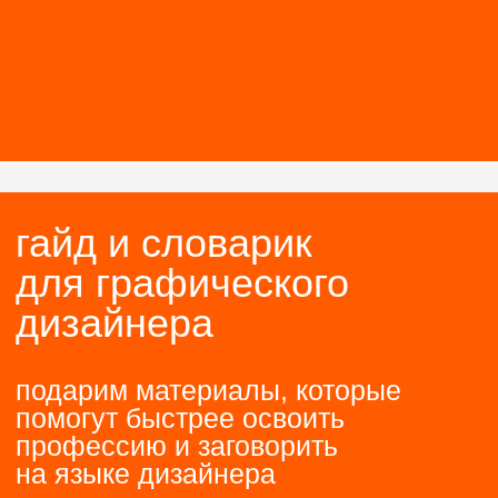
→
профессию, но не знаете,
с чего начать
как устроен
мини-курс