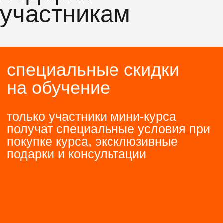
этот мини-курс
для вас, если
→
интересуетесь графическим
дизайном, но не уверены,
подходит ли вам профессия
→
вы начинающий графический
дизайнер, но не хватает
насмотренности и практики
хотите освоить творческую