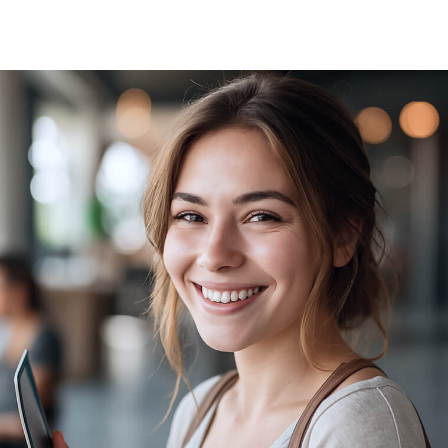
с аудиторией на языке визуала,
рассказывая о себе через логотипы,
упаковку продуктов, визитки.
графические дизайнеры помогают
им создать узнаваемый фирменный
стиль и привлекать клиентов
более 4200 вакансий
доступно для
графических дизайнеров
на hh.ru
i
75 000 ₽
зарплата начинающего
графического дизайнера