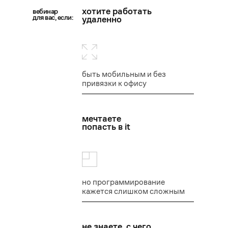
хотите работать
вебинар
для вас, если:
удаленно
быть мобильным и без
привязки к офису
мечтаете
попасть в it
но программирование
кажется слишком сложным
не знаете, с чего