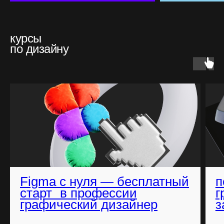
курсы
по дизайну
Figma с нуля — бесплатный
п
старт в професcии
г
графический дизайнер
з