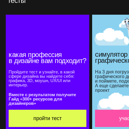
тесты
симулятор
какая профессия
графическ
в дизайне вам подходит?
Пройдите тест и узнайте, в какой
На 3 дня погру
сфере дизайна вы найдете себя:
графического д
графика, 3D, моушн, UX/UI или
и поймете, подх
интерьер.
А еще сделаете
проект
Вместе с результатом получите
Гайд «300+ ресурсов для
дизайнеров»
пройти тест
уча