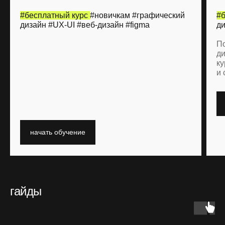
#бесплатный курс
#новичкам #графический
#б
дизайн #UX-UI #веб-дизайн #figma
д
По
ди
ку
и 
начать обучение
гайды