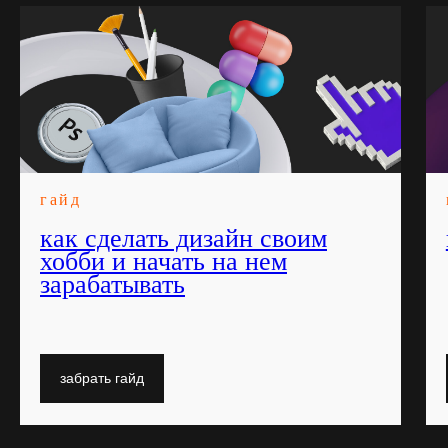
гайд
как сделать дизайн своим
хобби и начать на нем
зарабатывать
забрать гайд